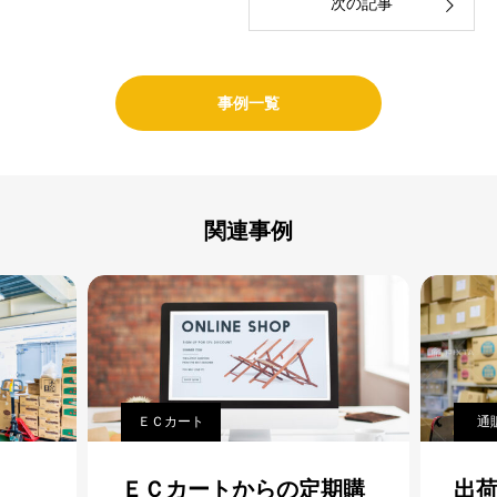
次の記事
事例一覧
関連事例
ＥＣカート
通販番長
ＥＣカートからの定期購
出荷業務がか